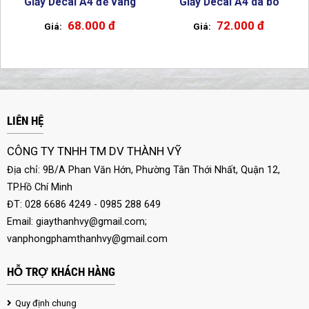
Giấy Decal A4 đế vàng
Giấy Decal A4 da bò
68.000 đ
72.000 đ
LIÊN HỆ
CÔNG TY TNHH TM DV THÀNH VỸ
Địa chỉ: 9B/A Phan Văn Hớn, Phường Tân Thới Nhất, Quận 12,
TP.Hồ Chí Minh
ĐT: 028 6686 4249 - 0985 288 649
Email:
giaythanhvy@gmail.com
;
vanphongphamthanhvy@gmail.com
HỖ TRỢ KHÁCH HÀNG
Quy định chung