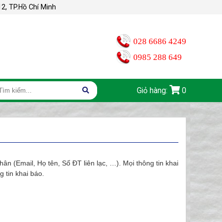
2, TP.Hồ Chí Minh
028 6686 4249
0985 288 649
Giỏ hàng:
0
hân (Email, Họ tên, Số ĐT liên lạc, …). Mọi thông tin khai
 tin khai báo.