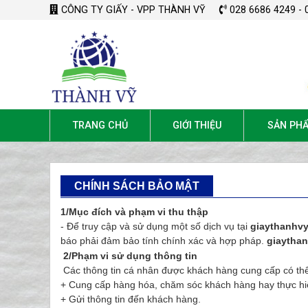
CÔNG TY GIẤY - VPP THÀNH VỸ
028 6686 4249 - 
TRANG CHỦ
GIỚI THIỆU
SẢN PH
CHÍNH SÁCH BẢO MẬT
1/Mục đích và phạm vi thu thập
- Để truy cập và sử dụng một số dịch vụ tại
giaythanhv
báo phải đảm bảo tính chính xác và hợp pháp.
giaytha
2/Phạm vi sử dụng thông tin
Các thông tin cá nhân được khách hàng cung cấp có th
+ Cung cấp hàng hóa, chăm sóc khách hàng hay thực hi
+ Gửi thông tin đến khách hàng.