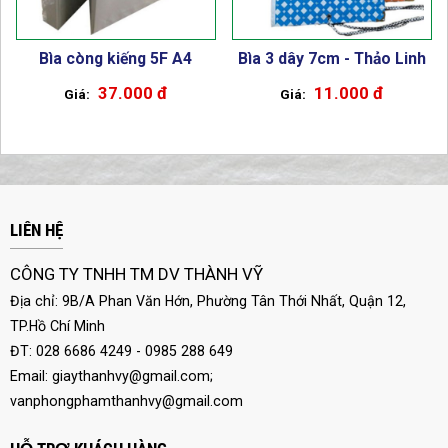
Bìa còng kiếng 5F A4
Bìa 3 dây 7cm - Thảo Linh
37.000 đ
11.000 đ
LIÊN HỆ
CÔNG TY TNHH TM DV THÀNH VỸ
Địa chỉ: 9B/A Phan Văn Hớn, Phường Tân Thới Nhất, Quận 12,
TP.Hồ Chí Minh
ĐT: 028 6686 4249 - 0985 288 649
Email:
giaythanhvy@gmail.com
;
vanphongphamthanhvy@gmail.com