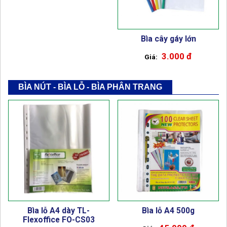
Bìa cây gáy lớn
3.000 đ
BÌA NÚT - BÌA LỖ - BÌA PHÂN TRANG
Bìa lỗ A4 dày TL-
Bìa lỗ A4 500g
Flexoffice FO-CS03