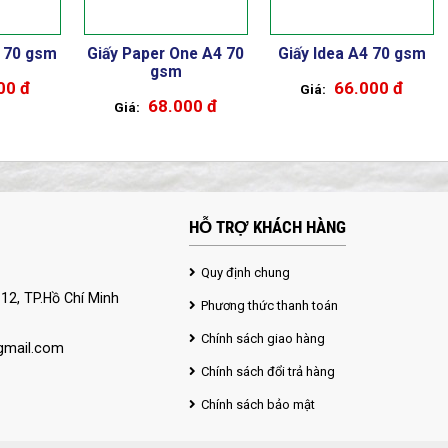
4 70 gsm
Giấy Paper One A4 70
Giấy Idea A4 70 gsm
gsm
00 đ
66.000 đ
68.000 đ
HỖ TRỢ KHÁCH HÀNG
Quy định chung
12, TP.Hồ Chí Minh
Phương thức thanh toán
Chính sách giao hàng
mail.com
Chính sách đổi trả hàng
Chính sách bảo mật