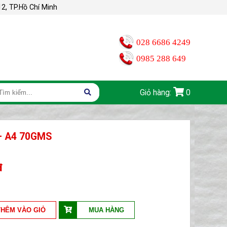
2, TP.Hồ Chí Minh
028 6686 4249
0985 288 649
Giỏ hàng:
0
+ A4 70GMS
đ