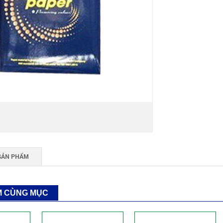
SẢN PHẨM
M CÙNG MỤC