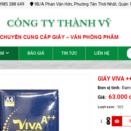
0985 288 649
9B/A Phan Văn Hớn, Phường Tân Thới Nhất, Quận 1
ẨM
BÁO GIÁ
TIN TỨC
LIÊN HỆ
GIẤY VIVA +
Ram
63.000 
Lượt xem :
923